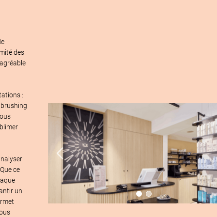
g Coiffure Mâcon
e 
mité des 
agréable 
tions : 
brushing 
ous 
limer 
nalyser 
Que ce 
aque 
ntir un 
rmet 
ous 