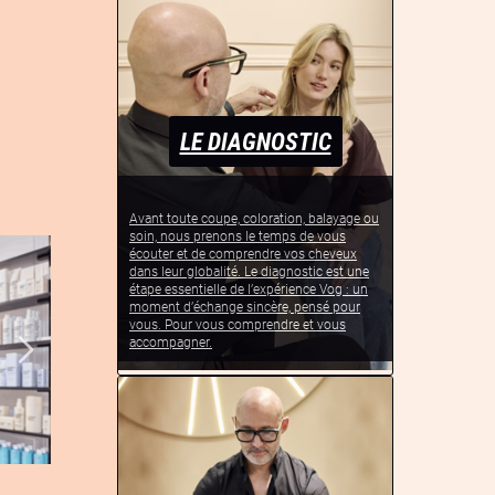
LE DIAGNOSTIC
Avant toute coupe, coloration, balayage ou
soin, nous prenons le temps de vous
écouter et de comprendre vos cheveux
dans leur globalité. Le diagnostic est une
étape essentielle de l’expérience Vog : un
moment d’échange sincère, pensé pour
vous. Pour vous comprendre et vous
accompagner.