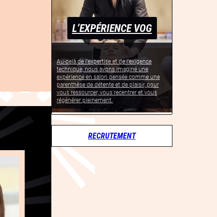
L’EXPÉRIENCE VOG
Au-delà de l’expertise et de l’exigence
technique, nous avons imaginé une
expérience en salon pensée comme une
parenthèse de détente et de plaisir, pour
vous ressourcer, vous recentrer et vous
régénérer pleinement.
RECRUTEMENT