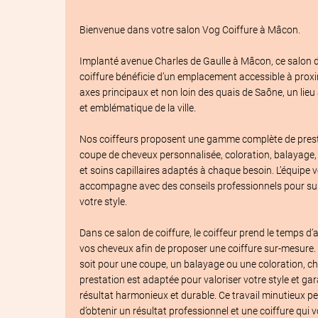
À propos du salon de coiffure
Vo
Bienvenue dans votre salon Vog Coiffure à Mâcon.

Implanté avenue Charles de Gaulle à Mâcon, ce salon d
coiffure bénéficie d’un emplacement accessible à proxi
axes principaux et non loin des quais de Saône, un lieu 
et emblématique de la ville.

Nos coiffeurs proposent une gamme complète de presta
coupe de cheveux personnalisée, coloration, balayage, 
et soins capillaires adaptés à chaque besoin. L’équipe v
accompagne avec des conseils professionnels pour sub
votre style.

Dans ce salon de coiffure, le coiffeur prend le temps d’a
vos cheveux afin de proposer une coiffure sur-mesure. 
soit pour une coupe, un balayage ou une coloration, ch
prestation est adaptée pour valoriser votre style et gara
résultat harmonieux et durable. Ce travail minutieux pe
d’obtenir un résultat professionnel et une coiffure qui v