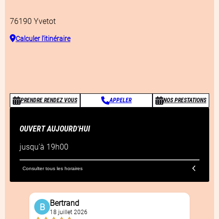
76190
Yvetot
Calculer l'itinéraire
PRENDRE RENDEZ VOUS
APPELER
NOS PRESTATIONS
OUVERT AUJOURD'HUI
jusqu'à
19h00
Consulter tous les horaires
Avis clients
Bertrand
B
18 juillet 2026