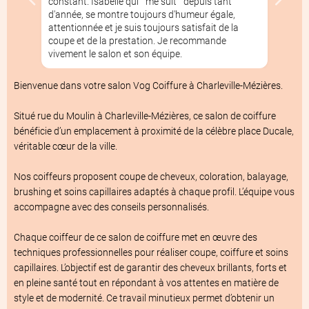
constant. Isabelle qui " me suit " depuis tant
d'année, se montre toujours d'humeur égale,
attentionnée et je suis toujours satisfait de la
coupe et de la prestation. Je recommande
vivement le salon et son équipe.
À propos du salon de coiffure
Vog Coiffur
Bienvenue dans votre salon Vog Coiffure à Charleville-Mézières.

Situé rue du Moulin à Charleville-Mézières, ce salon de coiffure 
bénéficie d’un emplacement à proximité de la célèbre place Ducale, 
véritable cœur de la ville.

Nos coiffeurs proposent coupe de cheveux, coloration, balayage, 
brushing et soins capillaires adaptés à chaque profil. L’équipe vous 
accompagne avec des conseils personnalisés.

Chaque coiffeur de ce salon de coiffure met en œuvre des 
techniques professionnelles pour réaliser coupe, coiffure et soins 
capillaires. L’objectif est de garantir des cheveux brillants, forts et 
en pleine santé tout en répondant à vos attentes en matière de 
style et de modernité. Ce travail minutieux permet d’obtenir un 