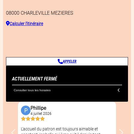
08000
CHARLEVILLE MEZIERES
Calculer l'itinéraire
APPELER
ACTUELLEMENT FERMÉ
Consulter tous les horaires
Avis clients
Phillipe
P
4 juillet 2026
L'accueil du patron est toujours aimable et