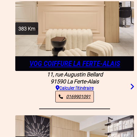
383
Km
VOG COIFFURE LA FERTE-ALAIS
11, rue Augustin Bellard
91590
La Ferte-Alais
Calculer l'itinéraire
0169901091