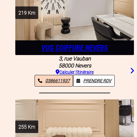
219
Km
VOG COIFFURE NEVERS
3, rue Vauban
58000
Nevers
Calculer l'itinéraire
0386611937
PRENDRE RDV
255
Km