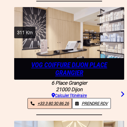
311
Km
VOG COIFFURE DIJON PLACE
GRANGIER
6 Place Grangier
21000
Dijon
Calculer l'itinéraire
+33 3 80 30 86 26
PRENDRE RDV