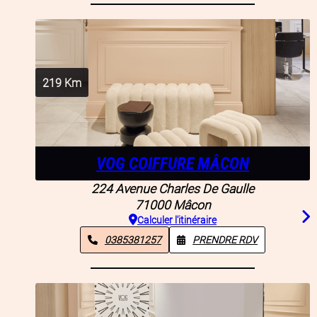
219
Km
VOG COIFFURE MÂCON
224 Avenue Charles De Gaulle
71000
Mâcon
Calculer l'itinéraire
0385381257
PRENDRE RDV