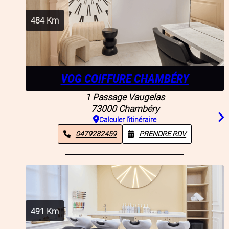
484
Km
VOG COIFFURE CHAMBÉRY
1 Passage Vaugelas
73000
Chambéry
Calculer l'itinéraire
0479282459
PRENDRE RDV
491
Km