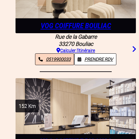
VOG COIFFURE BOULIAC
Rue de la Gabarre
33270
Bouliac
Calculer l'itinéraire
0519900033
PRENDRE RDV
152
Km