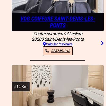
VOG COIFFURE SAINT-DENIS-LES-
PONTS
Centre commercial Leclerc
28200
Saint-Denis-les-Ponts
Calculer l'itinéraire
0237451313
512
Km