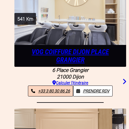
541
Km
VOG COIFFURE DIJON PLACE
GRANGIER
6 Place Grangier
21000
Dijon
Calculer l'itinéraire
+33 3 80 30 86 26
PRENDRE RDV