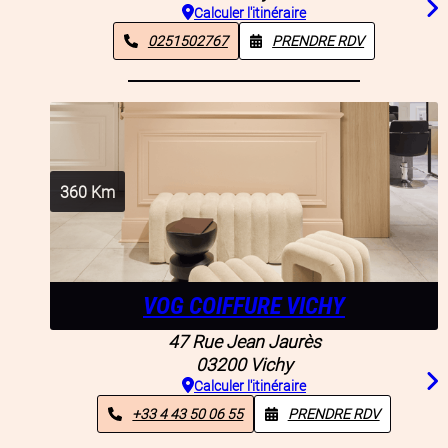
Calculer l'itinéraire
0251502767
PRENDRE RDV
360
Km
VOG COIFFURE VICHY
47 Rue Jean Jaurès
03200
Vichy
Calculer l'itinéraire
+33 4 43 50 06 55
PRENDRE RDV