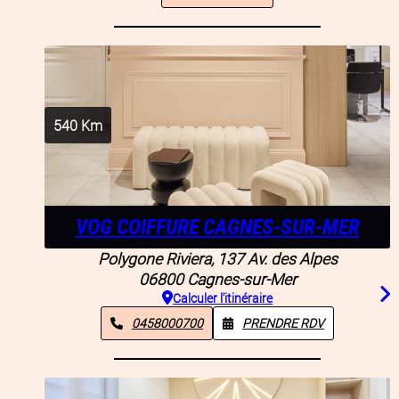
540
Km
VOG COIFFURE CAGNES-SUR-MER
Polygone Riviera, 137 Av. des Alpes
06800
Cagnes-sur-Mer
Calculer l'itinéraire
0458000700
PRENDRE RDV