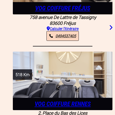
VOG COIFFURE FRÉJUS
758 avenue De Lattre de Tassigny
83600
Fréjus
Calculer l'itinéraire
0494537405
518
Km
VOG COIFFURE RENNES
2, Place du Bas des Lices