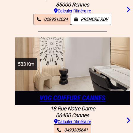
35000
Rennes
Calculer l'itinéraire
0299312024
PRENDRE RDV
533
Km
VOG COIFFURE CANNES
18 Rue Notre Dame
06400
Cannes
Calculer l'itinéraire
0493300641