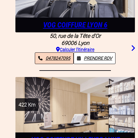
VOG COIFFURE LYON 6
50, rue de la Tête d'Or
69006
Lyon
Calculer l'itinéraire
0478247095
PRENDRE RDV
422
Km