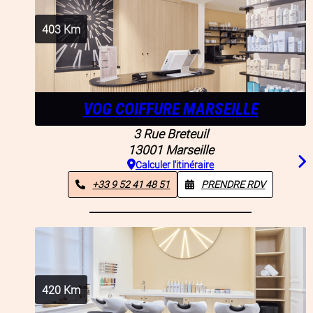
403
Km
VOG COIFFURE MARSEILLE
3 Rue Breteuil
13001
Marseille
Calculer l'itinéraire
+33 9 52 41 48 51
PRENDRE RDV
420
Km