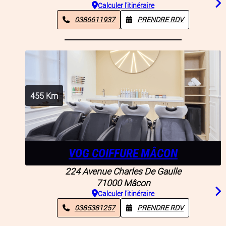
Calculer l'itinéraire
0386611937
PRENDRE RDV
455
Km
VOG COIFFURE MÂCON
224 Avenue Charles De Gaulle
71000
Mâcon
Calculer l'itinéraire
0385381257
PRENDRE RDV