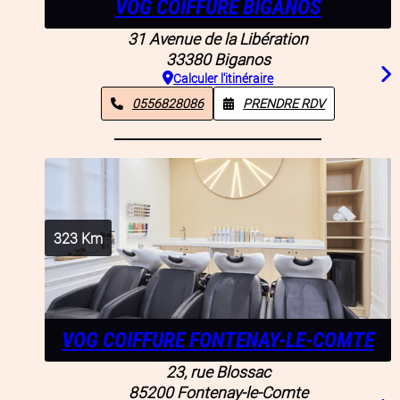
VOG COIFFURE BIGANOS
31 Avenue de la Libération
33380
Biganos
Calculer l'itinéraire
0556828086
PRENDRE RDV
323
Km
VOG COIFFURE FONTENAY-LE-COMTE
23, rue Blossac
85200
Fontenay-le-Comte