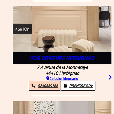
469
Km
VOG COIFFURE HERBIGNAC
7 Avenue de la Monneraye
44410
Herbignac
Calculer l'itinéraire
0240889166
PRENDRE RDV