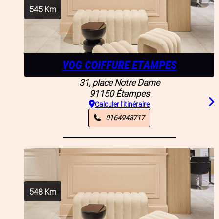
545
Km
VOG COIFFURE ETAMPES
31, place Notre Dame
91150
Étampes
Calculer l'itinéraire
0164948717
548
Km