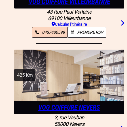
VOG COIFFURE VILLEURBANNE
43 Rue Paul Verlaine
69100
Villeurbanne
Calculer l'itinéraire
0437430598
PRENDRE RDV
425
Km
VOG COIFFURE NEVERS
3, rue Vauban
58000
Nevers