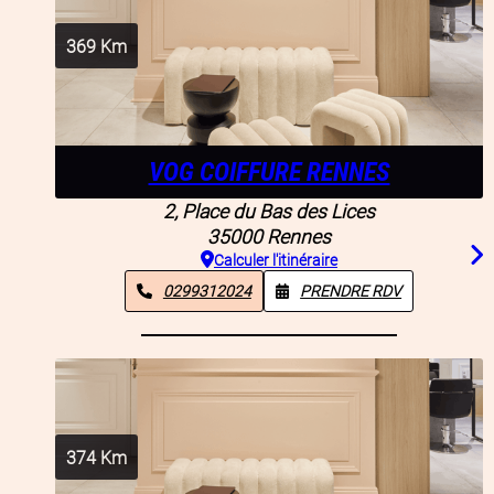
369
Km
VOG COIFFURE RENNES
2, Place du Bas des Lices
35000
Rennes
Calculer l'itinéraire
0299312024
PRENDRE RDV
374
Km