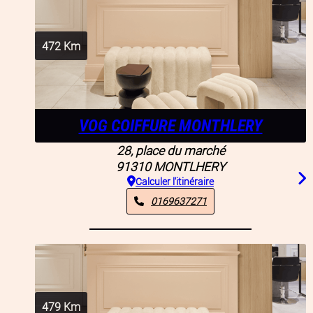
472
Km
VOG COIFFURE MONTHLERY
28, place du marché
91310
MONTLHERY
Calculer l'itinéraire
0169637271
479
Km