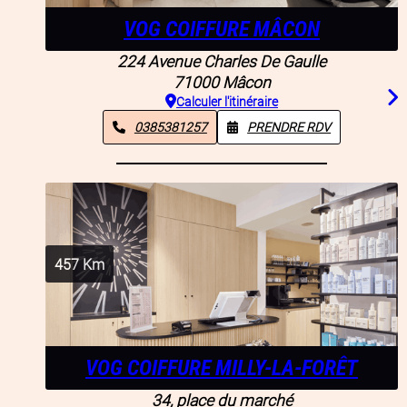
VOG COIFFURE MÂCON
224 Avenue Charles De Gaulle
71000
Mâcon
Calculer l'itinéraire
0385381257
PRENDRE RDV
457
Km
VOG COIFFURE MILLY-LA-FORÊT
34, place du marché