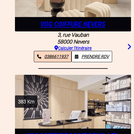
VOG COIFFURE NEVERS
3, rue Vauban
58000
Nevers
Calculer l'itinéraire
0386611937
PRENDRE RDV
383
Km