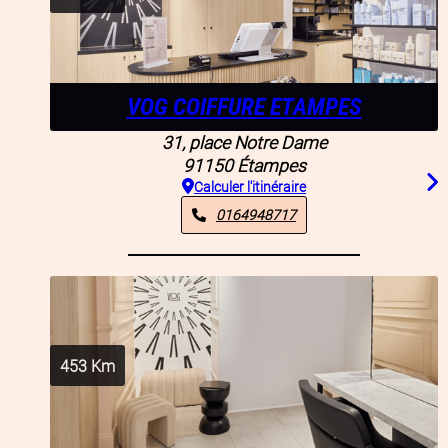
VOG COIFFURE ETAMPES
31, place Notre Dame
91150
Étampes
Calculer l'itinéraire
0164948717
453
Km