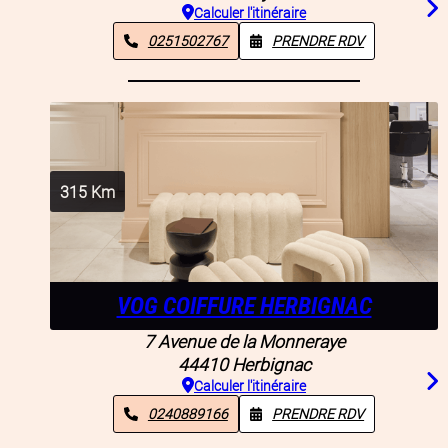
Calculer l'itinéraire
0251502767
PRENDRE RDV
315
Km
VOG COIFFURE HERBIGNAC
7 Avenue de la Monneraye
44410
Herbignac
Calculer l'itinéraire
0240889166
PRENDRE RDV