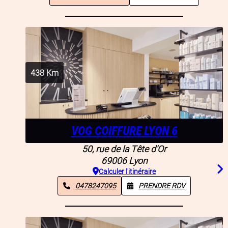
438
Km
VOG COIFFURE LYON 6
50, rue de la Tête d'Or
69006
Lyon
Calculer l'itinéraire
0478247095
PRENDRE RDV