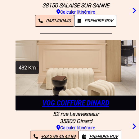
38150
SALAISE SUR SANNE
Calculer l'itinéraire
0481430440
PRENDRE RDV
432
Km
VOG COIFFURE DINARD
52 rue Levavasseur
35800
Dinard
Calculer l'itinéraire
+33 2 99 46 42 89
PRENDRE RDV