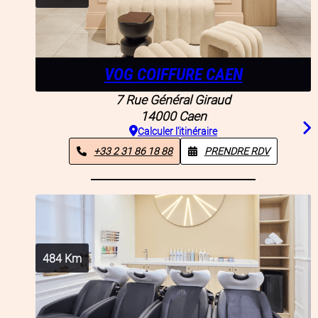
VOG COIFFURE CAEN
7 Rue Général Giraud
14000
Caen
Calculer l'itinéraire
+33 2 31 86 18 88
PRENDRE RDV
484
Km