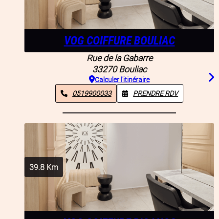
VOG COIFFURE BOULIAC
Rue de la Gabarre
33270
Bouliac
Calculer l'itinéraire
0519900033
PRENDRE RDV
39.8
Km