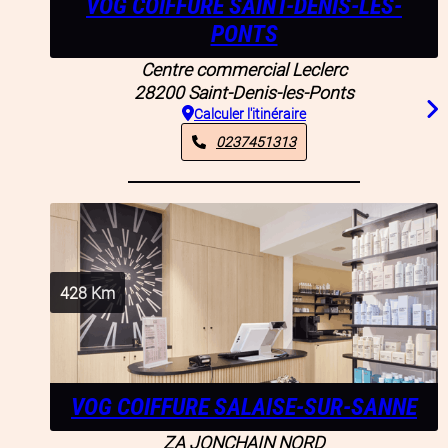
VOG COIFFURE SAINT-DENIS-LES-
PONTS
Centre commercial Leclerc
28200
Saint-Denis-les-Ponts
Calculer l'itinéraire
0237451313
428
Km
VOG COIFFURE SALAISE-SUR-SANNE
ZA JONCHAIN NORD