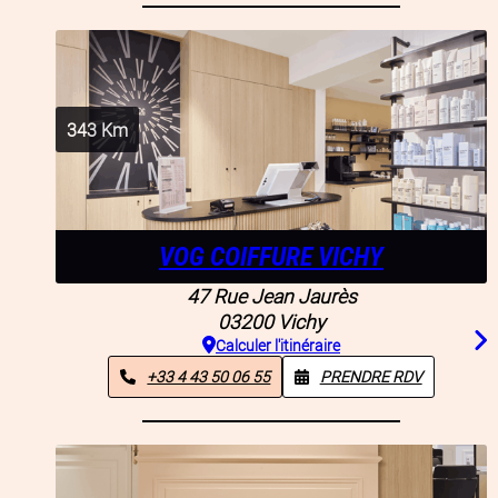
343
Km
VOG COIFFURE VICHY
47 Rue Jean Jaurès
03200
Vichy
Calculer l'itinéraire
+33 4 43 50 06 55
PRENDRE RDV