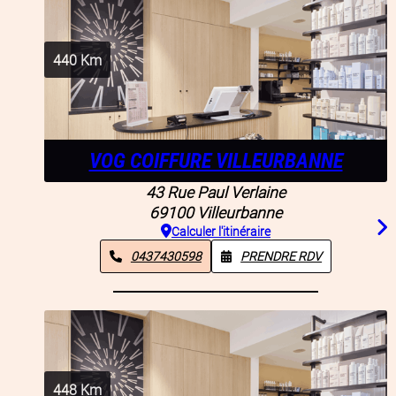
440
Km
VOG COIFFURE VILLEURBANNE
43 Rue Paul Verlaine
69100
Villeurbanne
Calculer l'itinéraire
0437430598
PRENDRE RDV
448
Km