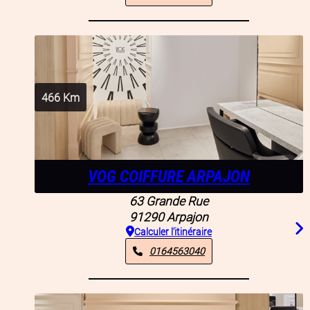
466
Km
VOG COIFFURE ARPAJON
63 Grande Rue
91290
Arpajon
Calculer l'itinéraire
0164563040