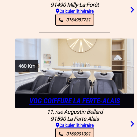
91490
Milly-La-Forêt
Calculer l'itinéraire
0164987731
460
Km
VOG COIFFURE LA FERTE-ALAIS
11, rue Augustin Bellard
91590
La Ferte-Alais
Calculer l'itinéraire
0169901091