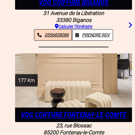
VOG COIFFURE BIGANOS
31 Avenue de la Libération
33380
Biganos
Calculer l'itinéraire
0556828086
PRENDRE RDV
177
Km
VOG COIFFURE FONTENAY-LE-COMTE
23, rue Blossac
85200
Fontenay-le-Comte