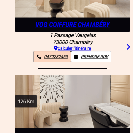
VOG COIFFURE CHAMBÉRY
1 Passage Vaugelas
73000
Chambéry
Calculer l'itinéraire
0479282459
PRENDRE RDV
126
Km