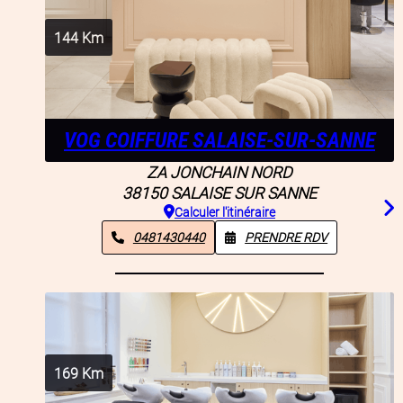
144
Km
VOG COIFFURE SALAISE-SUR-SANNE
ZA JONCHAIN NORD
38150
SALAISE SUR SANNE
Calculer l'itinéraire
0481430440
PRENDRE RDV
169
Km