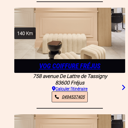
140
Km
VOG COIFFURE FRÉJUS
758 avenue De Lattre de Tassigny
83600
Fréjus
Calculer l'itinéraire
0494537405