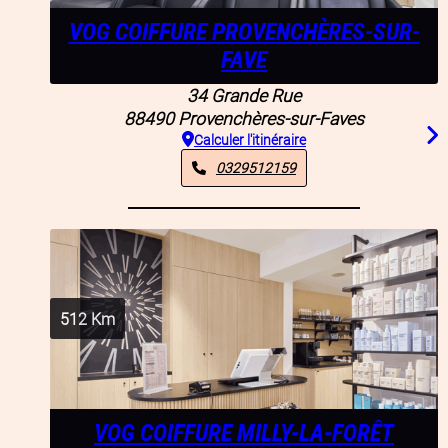
VOG COIFFURE PROVENCHÈRES-SUR-
FAVE
34 Grande Rue
88490
Provenchères-sur-Faves
Calculer l'itinéraire
0329512159
512
Km
VOG COIFFURE MILLY-LA-FORÊT