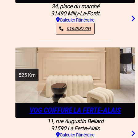
34, place du marché
91490
Milly-La-Forêt
Calculer l'itinéraire
0164987731
525
Km
VOG COIFFURE LA FERTE-ALAIS
11, rue Augustin Bellard
91590
La Ferte-Alais
Calculer l'itinéraire