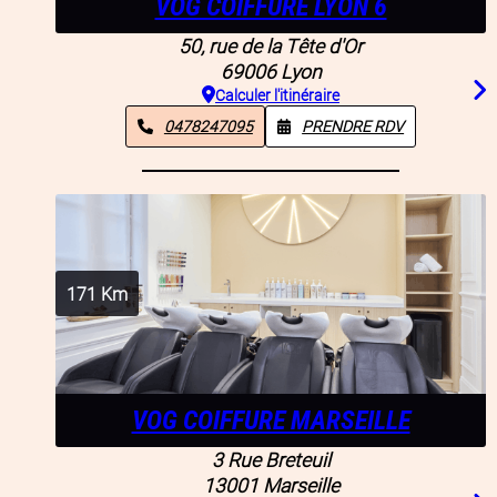
VOG COIFFURE LYON 6
50, rue de la Tête d'Or
69006
Lyon
Calculer l'itinéraire
0478247095
PRENDRE RDV
171
Km
VOG COIFFURE MARSEILLE
3 Rue Breteuil
13001
Marseille