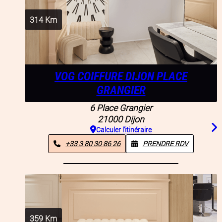
314
Km
VOG COIFFURE DIJON PLACE
GRANGIER
6 Place Grangier
21000
Dijon
Calculer l'itinéraire
+33 3 80 30 86 26
PRENDRE RDV
359
Km