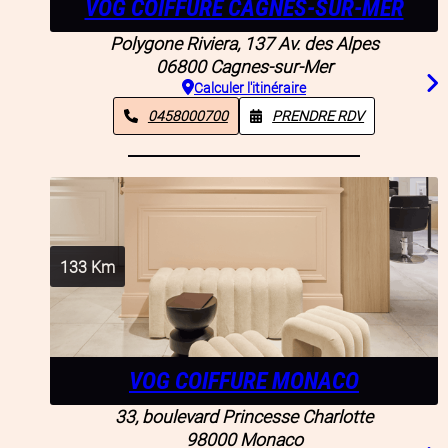
VOG COIFFURE CAGNES-SUR-MER
Polygone Riviera, 137 Av. des Alpes
06800
Cagnes-sur-Mer
Calculer l'itinéraire
0458000700
PRENDRE RDV
133
Km
VOG COIFFURE MONACO
33, boulevard Princesse Charlotte
98000
Monaco