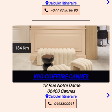
Calculer l'itinéraire
+377 93 30 86 90
134
Km
VOG COIFFURE CANNES
18 Rue Notre Dame
06400
Cannes
Calculer l'itinéraire
0493300641