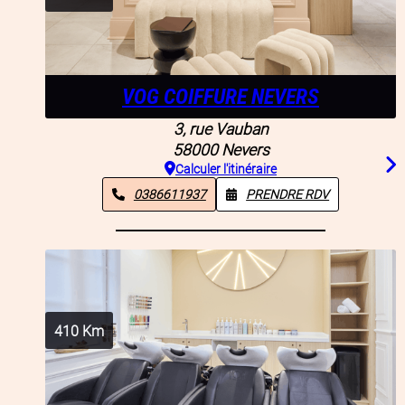
VOG COIFFURE NEVERS
3, rue Vauban
58000
Nevers
Calculer l'itinéraire
0386611937
PRENDRE RDV
410
Km