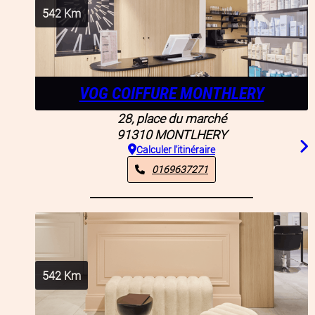
542
Km
VOG COIFFURE MONTHLERY
28, place du marché
91310
MONTLHERY
Calculer l'itinéraire
0169637271
542
Km