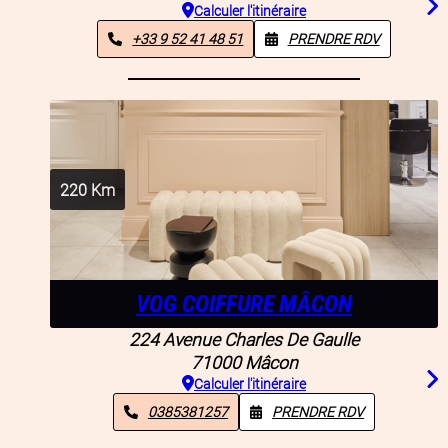
Calculer l'itinéraire
+33 9 52 41 48 51
PRENDRE RDV
220
Km
VOG COIFFURE MÂCON
224 Avenue Charles De Gaulle
71000
Mâcon
Calculer l'itinéraire
0385381257
PRENDRE RDV