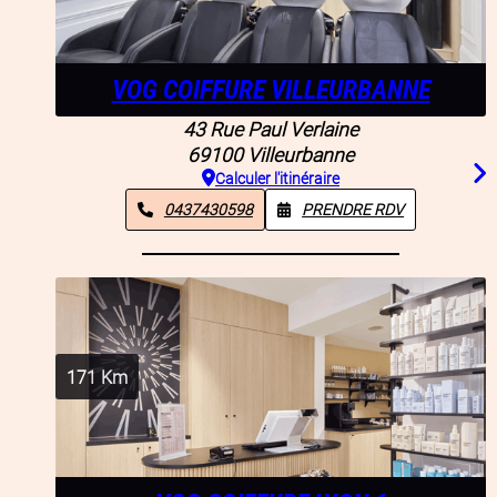
VOG COIFFURE VILLEURBANNE
43 Rue Paul Verlaine
69100
Villeurbanne
Calculer l'itinéraire
0437430598
PRENDRE RDV
171
Km