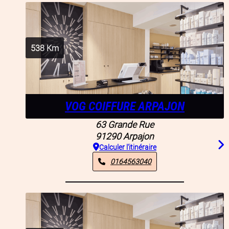
538
Km
VOG COIFFURE ARPAJON
63 Grande Rue
91290
Arpajon
Calculer l'itinéraire
0164563040