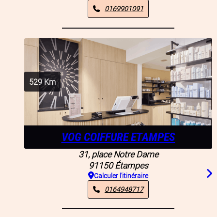
0169901091
529
Km
VOG COIFFURE ETAMPES
31, place Notre Dame
91150
Étampes
Calculer l'itinéraire
0164948717