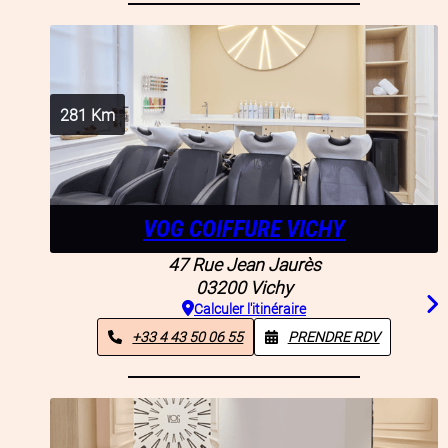
281
Km
VOG COIFFURE VICHY
47 Rue Jean Jaurès
03200
Vichy
Calculer l'itinéraire
+33 4 43 50 06 55
PRENDRE RDV