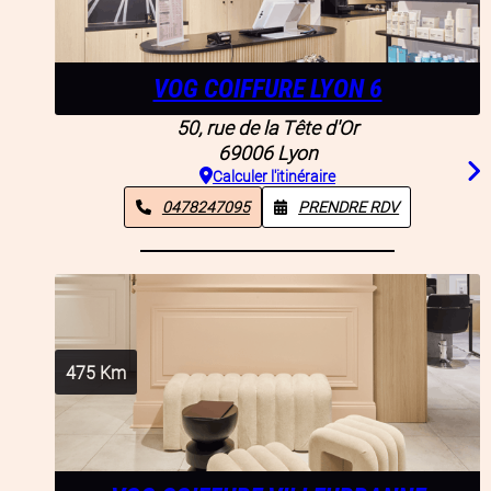
VOG COIFFURE LYON 6
50, rue de la Tête d'Or
69006
Lyon
Calculer l'itinéraire
0478247095
PRENDRE RDV
475
Km