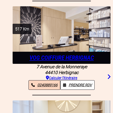
517
Km
VOG COIFFURE HERBIGNAC
7 Avenue de la Monneraye
44410
Herbignac
Calculer l'itinéraire
0240889166
PRENDRE RDV