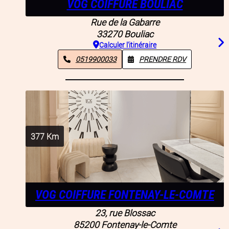
VOG COIFFURE BOULIAC
Rue de la Gabarre
33270
Bouliac
Calculer l'itinéraire
0519900033
PRENDRE RDV
377
Km
VOG COIFFURE FONTENAY-LE-COMTE
23, rue Blossac
85200
Fontenay-le-Comte