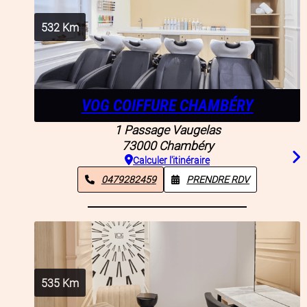
532
Km
VOG COIFFURE CHAMBÉRY
1 Passage Vaugelas
73000
Chambéry
Calculer l'itinéraire
0479282459
PRENDRE RDV
535
Km