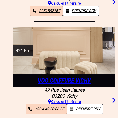
Calculer l'itinéraire
0251502767
PRENDRE RDV
421
Km
VOG COIFFURE VICHY
47 Rue Jean Jaurès
03200
Vichy
Calculer l'itinéraire
+33 4 43 50 06 55
PRENDRE RDV