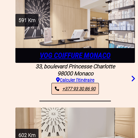
591
Km
VOG COIFFURE MONACO
33, boulevard Princesse Charlotte
98000
Monaco
Calculer l'itinéraire
+377 93 30 86 90
602
Km