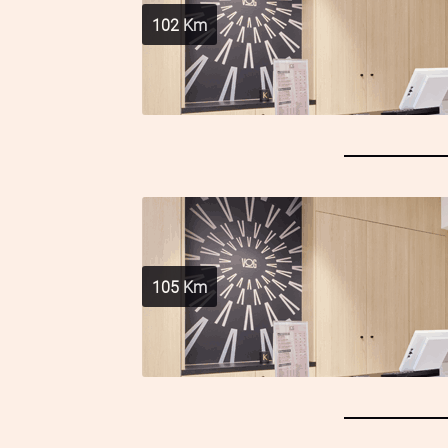
102
Km
105
Km