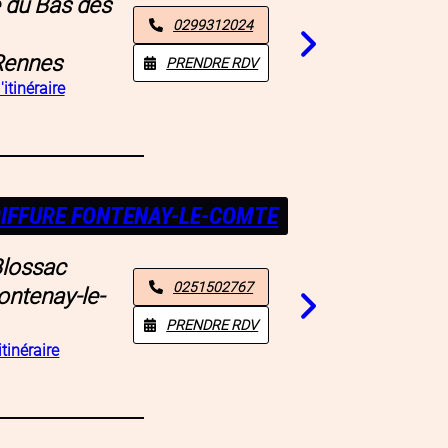
e du Bas des
0299312024
Rennes
PRENDRE RDV
'itinéraire
IFFURE FONTENAY-LE-COMTE
Blossac
0251502767
ontenay-le-
PRENDRE RDV
itinéraire