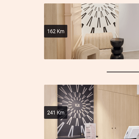
162
Km
241
Km