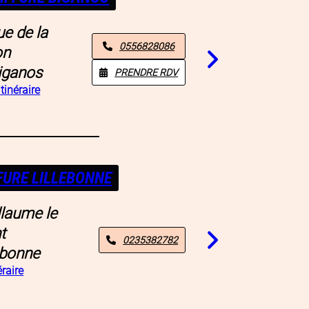
e de la
0556828086
on
iganos
PRENDRE RDV
itinéraire
FURE LILLEBONNE
llaume le
t
0235382782
ebonne
éraire