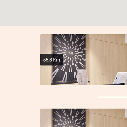
56.3
Km