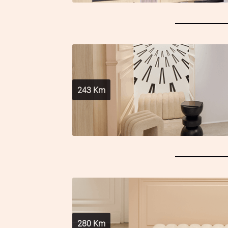
243
Km
280
Km