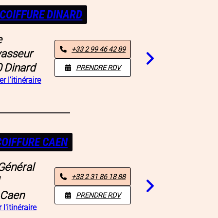
COIFFURE DINARD
e
+33 2 99 46 42 89
asseur
0
Dinard
PRENDRE RDV
r l'itinéraire
COIFFURE CAEN
Général
+33 2 31 86 18 88
Caen
PRENDRE RDV
 l'itinéraire