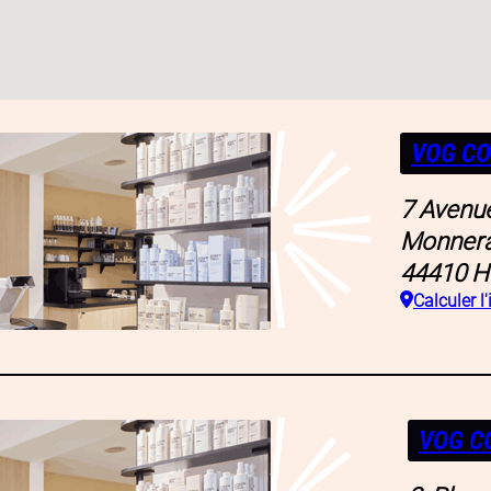
VOG CO
7 Avenue
Monner
44410
H
Calculer l'
VOG C