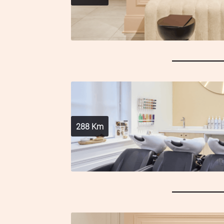
288
Km