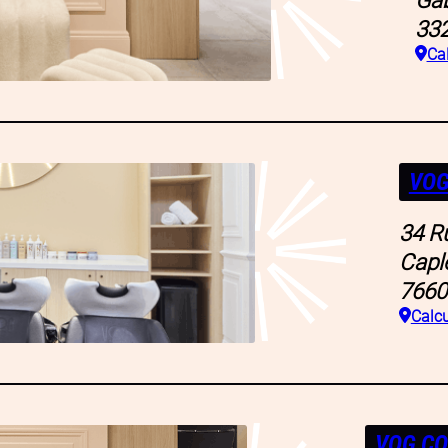
33
Cal
VOG
34 R
Capl
7660
Calcul
VOG CO