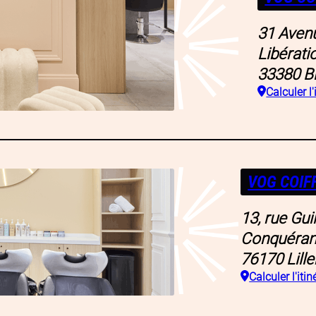
31 Avenu
Libérati
33380
B
Calculer l'
VOG COIF
13, rue Gui
Conquéran
76170
Lill
Calculer l'itin