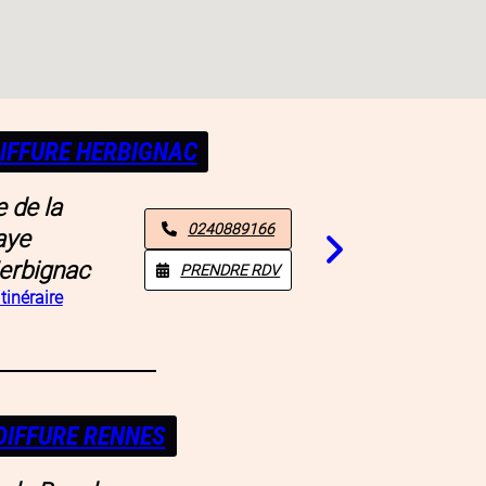
IFFURE HERBIGNAC
 de la
0240889166
aye
erbignac
PRENDRE RDV
itinéraire
OIFFURE RENNES