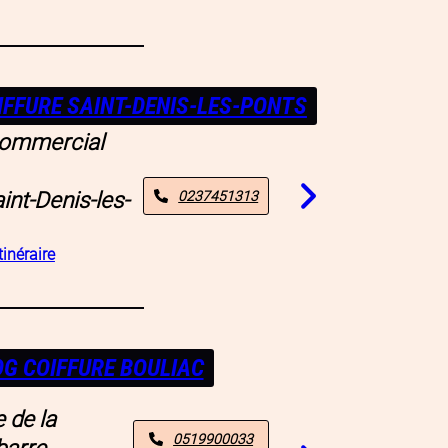
IFFURE SAINT-DENIS-LES-PONTS
commercial
int-Denis-les-
0237451313
tinéraire
G COIFFURE BOULIAC
 de la
0519900033
barre