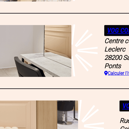
VOG CO
Centre 
Leclerc
28200
Sa
Ponts
Calculer l'i
VO
Rue
Ga