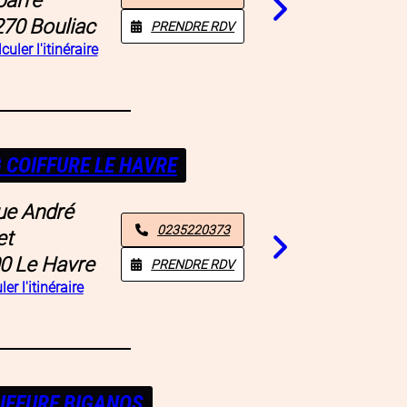
270
Bouliac
PRENDRE RDV
culer l'itinéraire
 COIFFURE LE HAVRE
ue André
0235220373
et
0
Le Havre
PRENDRE RDV
er l'itinéraire
IFFURE BIGANOS