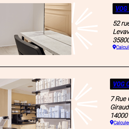
VOG 
52 ru
Levav
3580
Calcule
VOG 
7 Rue 
Giraud
14000
Calculer