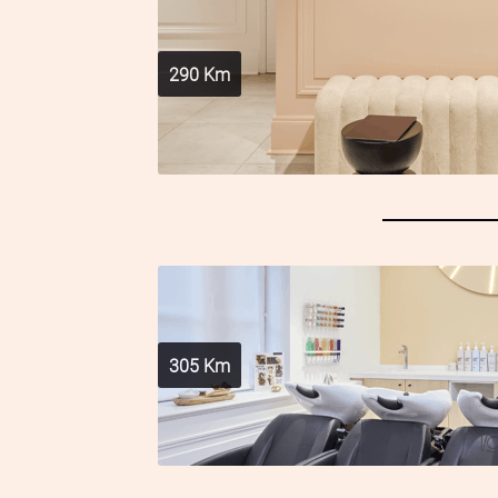
290
Km
305
Km