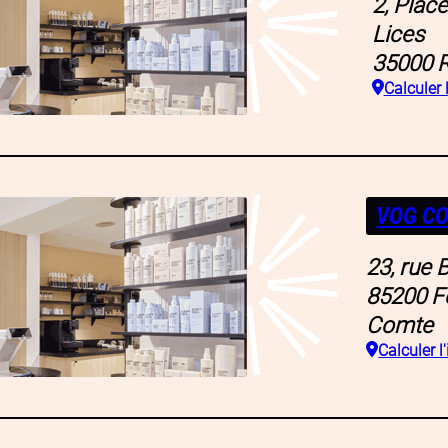
2, Plac
Lices
35000
Calculer l
VOG CO
23, rue 
85200
F
Comte
Calculer l'