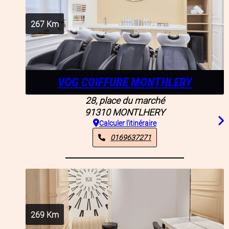
267
Km
VOG COIFFURE MONTHLERY
28, place du marché
91310
MONTLHERY
Calculer l'itinéraire
0169637271
269
Km