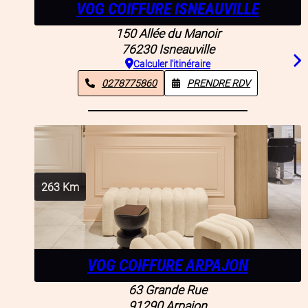
VOG COIFFURE ISNEAUVILLE
150 Allée du Manoir
76230
Isneauville
Calculer l'itinéraire
0278775860
PRENDRE RDV
263
Km
VOG COIFFURE ARPAJON
63 Grande Rue
91290
Arpajon