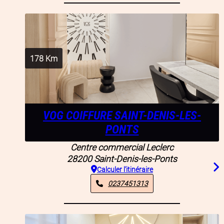
178
Km
VOG COIFFURE SAINT-DENIS-LES-
PONTS
Centre commercial Leclerc
28200
Saint-Denis-les-Ponts
Calculer l'itinéraire
0237451313