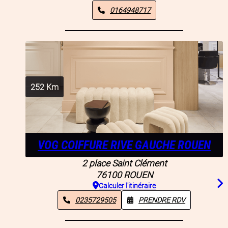
0164948717
252
Km
VOG COIFFURE RIVE GAUCHE ROUEN
2 place Saint Clément
76100
ROUEN
Calculer l'itinéraire
0235729505
PRENDRE RDV