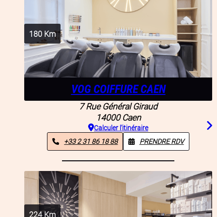
180
Km
VOG COIFFURE CAEN
7 Rue Général Giraud
14000
Caen
Calculer l'itinéraire
+33 2 31 86 18 88
PRENDRE RDV
224
Km