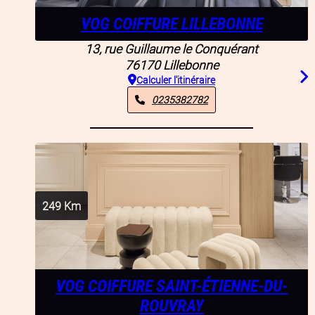
VOG COIFFURE LILLEBONNE
13, rue Guillaume le Conquérant
76170
Lillebonne
Calculer l'itinéraire
0235382782
249
Km
VOG COIFFURE SAINT-ÉTIENNE-DU-
ROUVRAY