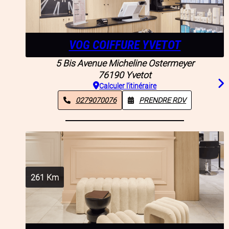
VOG COIFFURE YVETOT
5 Bis Avenue Micheline Ostermeyer
76190
Yvetot
Calculer l'itinéraire
0279070076
PRENDRE RDV
261
Km