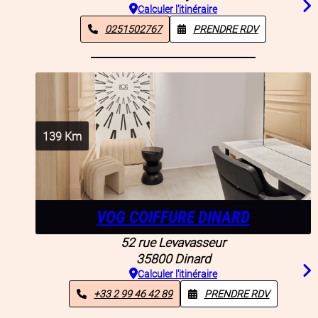
Calculer l'itinéraire
0251502767
PRENDRE RDV
139
Km
VOG COIFFURE DINARD
52 rue Levavasseur
35800
Dinard
Calculer l'itinéraire
+33 2 99 46 42 89
PRENDRE RDV