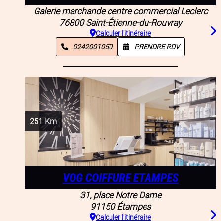
Galerie marchande centre commercial Leclerc
76800
Saint-Étienne-du-Rouvray
Calculer l'itinéraire
0242001050
PRENDRE RDV
251
Km
VOG COIFFURE ETAMPES
31, place Notre Dame
91150
Étampes
Calculer l'itinéraire