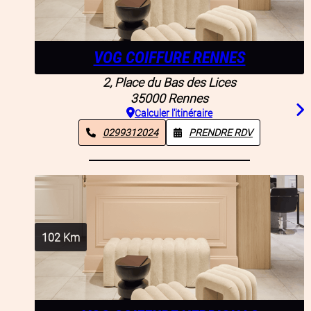
VOG COIFFURE RENNES
2, Place du Bas des Lices
35000
Rennes
Calculer l'itinéraire
0299312024
PRENDRE RDV
102
Km