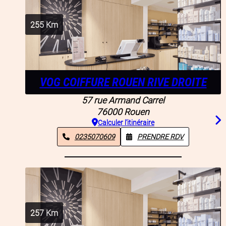
255
Km
VOG COIFFURE ROUEN RIVE DROITE
57 rue Armand Carrel
76000
Rouen
Calculer l'itinéraire
0235070609
PRENDRE RDV
257
Km