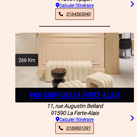
Calculer l'itinéraire
0164563040
266
Km
VOG COIFFURE LA FERTE-ALAIS
11, rue Augustin Bellard
91590
La Ferte-Alais
Calculer l'itinéraire
0169901091