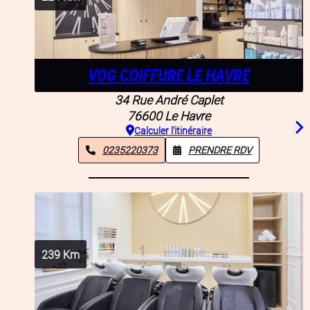
VOG COIFFURE LE HAVRE
34 Rue André Caplet
76600
Le Havre
Calculer l'itinéraire
0235220373
PRENDRE RDV
239
Km