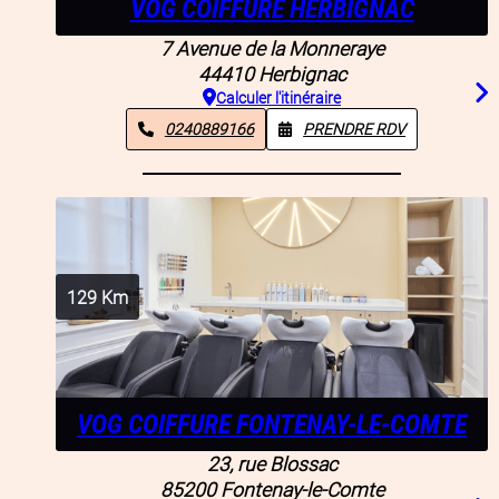
VOG COIFFURE HERBIGNAC
7 Avenue de la Monneraye
44410
Herbignac
Calculer l'itinéraire
0240889166
PRENDRE RDV
129
Km
VOG COIFFURE FONTENAY-LE-COMTE
23, rue Blossac
85200
Fontenay-le-Comte