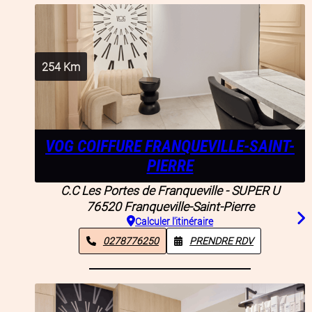
254
Km
VOG COIFFURE FRANQUEVILLE-SAINT-
PIERRE
C.C Les Portes de Franqueville - SUPER U
76520
Franqueville-Saint-Pierre
Calculer l'itinéraire
0278776250
PRENDRE RDV