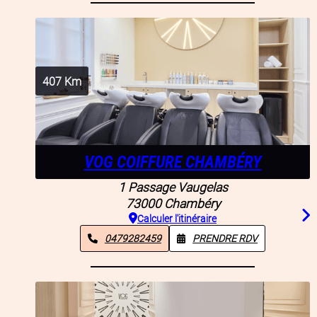
407
Km
VOG COIFFURE CHAMBÉRY
1 Passage Vaugelas
73000
Chambéry
Calculer l'itinéraire
0479282459
PRENDRE RDV