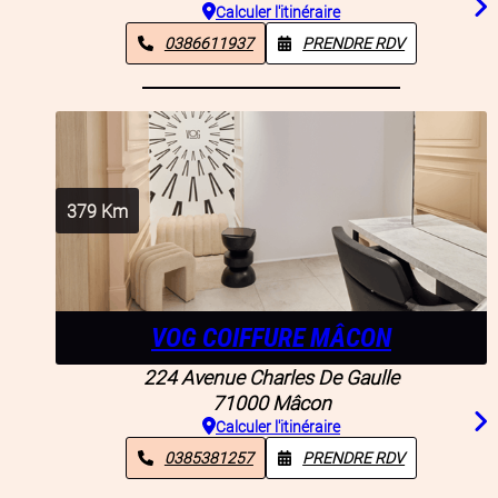
Calculer l'itinéraire
0386611937
PRENDRE RDV
379
Km
VOG COIFFURE MÂCON
224 Avenue Charles De Gaulle
71000
Mâcon
Calculer l'itinéraire
0385381257
PRENDRE RDV