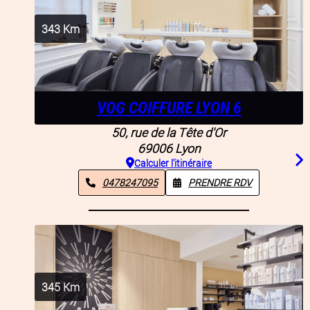
343
Km
VOG COIFFURE LYON 6
50, rue de la Tête d'Or
69006
Lyon
Calculer l'itinéraire
0478247095
PRENDRE RDV
345
Km