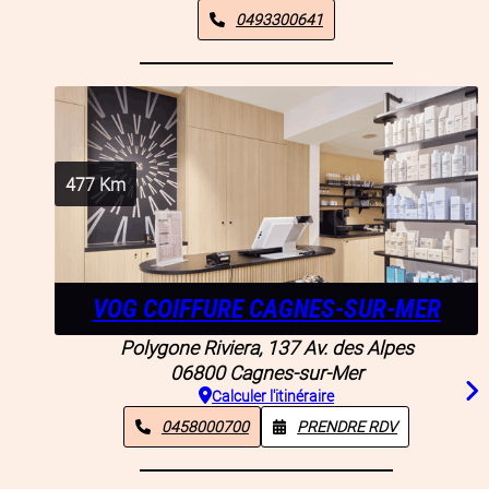
0493300641
477
Km
VOG COIFFURE CAGNES-SUR-MER
Polygone Riviera, 137 Av. des Alpes
06800
Cagnes-sur-Mer
Calculer l'itinéraire
0458000700
PRENDRE RDV