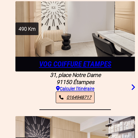
490
Km
VOG COIFFURE ETAMPES
31, place Notre Dame
91150
Étampes
Calculer l'itinéraire
0164948717