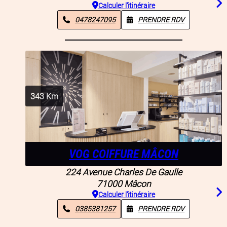
Calculer l'itinéraire
0478247095
PRENDRE RDV
343
Km
VOG COIFFURE MÂCON
224 Avenue Charles De Gaulle
71000
Mâcon
Calculer l'itinéraire
0385381257
PRENDRE RDV