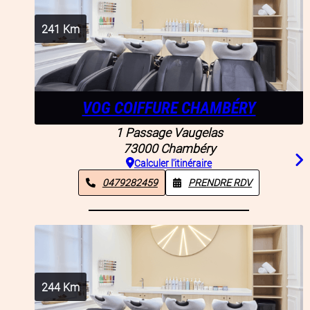
241
Km
VOG COIFFURE CHAMBÉRY
1 Passage Vaugelas
73000
Chambéry
Calculer l'itinéraire
0479282459
PRENDRE RDV
244
Km