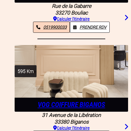
Rue de la Gabarre
33270
Bouliac
Calculer l'itinéraire
0519900033
PRENDRE RDV
595
Km
VOG COIFFURE BIGANOS
31 Avenue de la Libération
33380
Biganos
Calculer l'itinéraire