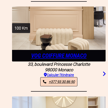
100
Km
VOG COIFFURE MONACO
33, boulevard Princesse Charlotte
98000
Monaco
Calculer l'itinéraire
+377 93 30 86 90